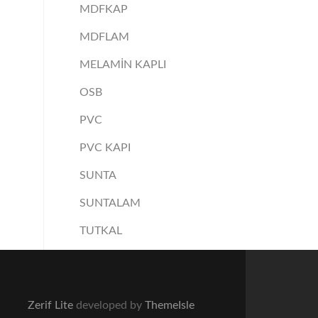
MDFKAP
MDFLAM
MELAMİN KAPLI
OSB
PVC
PVC KAPI
SUNTA
SUNTALAM
TUTKAL
Zerif Lite
developed by
ThemeIsle