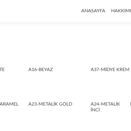
İçeriğe
geç
ANASAYFA
HAKKIM
TE
A16-BEYAZ
A37-MİDYE KREM
KARAMEL
A23-METALİK GOLD
A24-METALİK 
İNCİ