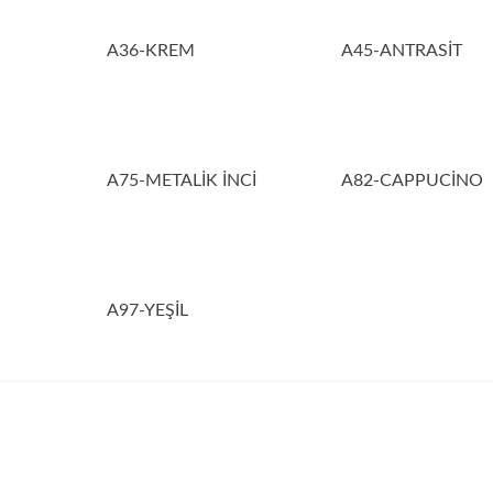
A36-KREM
A45-ANTRASİT
A75-METALİK İNCİ
A82-CAPPUCİNO
A97-YEŞİL