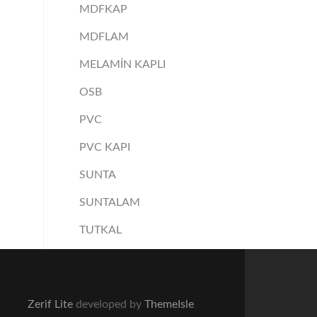
MDFKAP
MDFLAM
MELAMİN KAPLI
OSB
PVC
PVC KAPI
SUNTA
SUNTALAM
TUTKAL
Zerif Lite
developed by
ThemeIsle